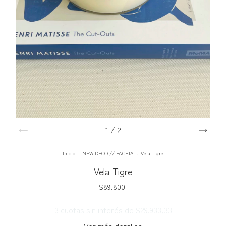
1
/
2
Inicio
.
NEW DECO // FACETA
.
Vela Tigre
Vela Tigre
$89.800
3
cuotas sin interés de
$29.933,33