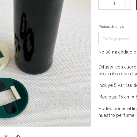
Entregas para el 
Medios de envío
No sé mi código p
Difusor con cuerp
de acrílico con d
Incluye 5 varillas 
Medidas: 15 cm x 
Podés poner el li
nuestro perfume "