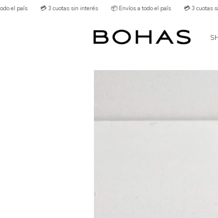
💳 3 cuotas sin interés
📦 Envíos a todo el país
💳 3 cuotas sin interés
S