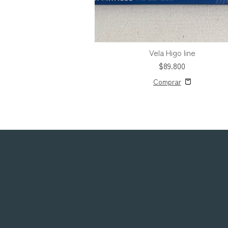
Leo line
Vela Higo line
9.800
$89.800