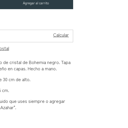
CP:
Cambiar CP
Calcular
ostal
o de cristal de Bohemia negro. Tapa
iseño en capas. Hecho a mano.
de 30 cm de alto.
6 cm.
quido que uses siempre o agregar
Azahar".