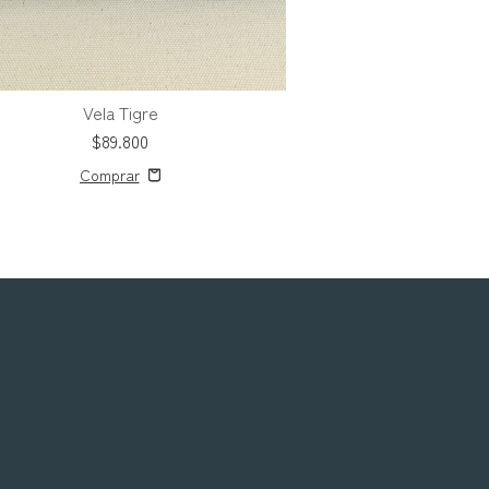
Vela Tigre
Posavaso
$89.800
$86.