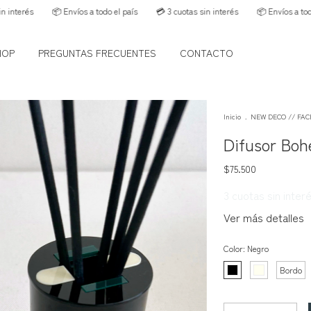
📦 Envíos a todo el país
💳 3 cuotas sin interés
📦 Envíos a todo el país
HOP
PREGUNTAS FRECUENTES
CONTACTO
Inicio
.
NEW DECO // FAC
Difusor Boh
$75.500
3
cuotas sin inter
Ver más detalles
Color:
Negro
Bordo