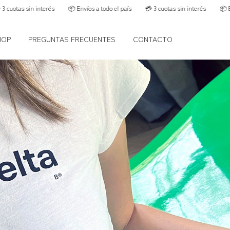
os a todo el país
💳 3 cuotas sin interés
📦 Envíos a todo el país
💳 3 cu
HOP
PREGUNTAS FRECUENTES
CONTACTO