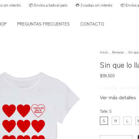
terés
📦 Envíos a todo el país
💳 3 cuotas sin interés
📦 Envíos a todo el 
HOP
PREGUNTAS FRECUENTES
CONTACTO
Inicio
.
Remeras
.
Sin que
Sin que lo l
$59.500
3
cuotas sin inter
Ver más detalles
Talle:
S
S
M
L