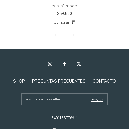
Yarará mood
$59.500
Comprar
SHOP
PREGUNTAS FRECUENTES
CONTACTO
5491153776911
info@bohas.com.ar