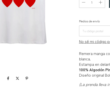
Entregas para el 
Medios de envío
No sé mi código p
Remera manga cort
blanca.
Estampa en delant
100% Algodón Pi
Diseño original Bo
(La prenda lleva i