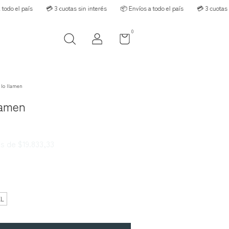
país
💳 3 cuotas sin interés
📦 Envíos a todo el país
💳 3 cuotas sin inte
0
 lo llamen
lamen
és de
$19.833,33
XL