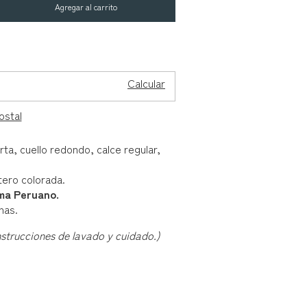
CP:
Cambiar CP
Calcular
ostal
a, cuello redondo, calce regular,
ero colorada.
ma Peruano.
has.
nstrucciones de lavado y cuidado.)