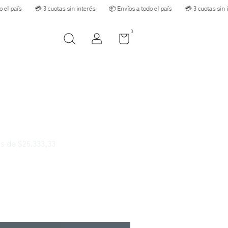
s
💳 3 cuotas sin interés
📦 Envíos a todo el país
💳 3 cuotas sin interés
0
és de
$26.333,33