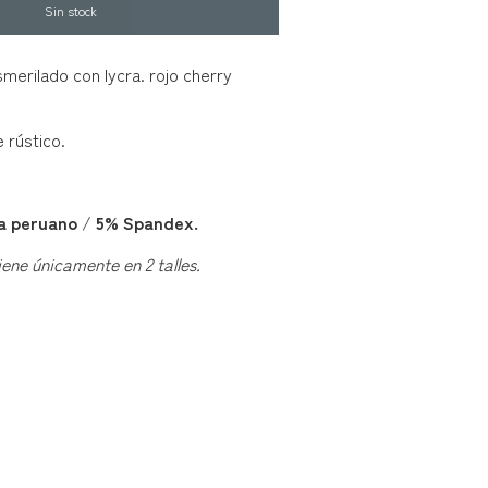
merilado con lycra. rojo cherry
 rústico.
.
a peruano
/
5% Spandex.
iene únicamente en 2 talles.