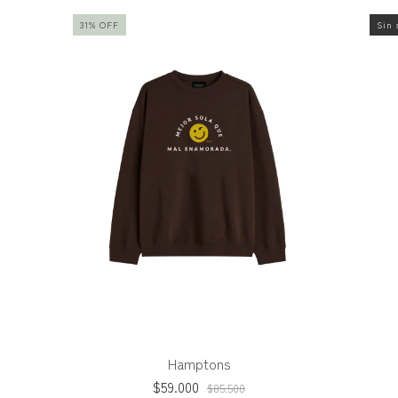
31
%
OFF
Sin 
Hamptons
$59.000
$85.500