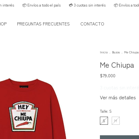
s
📦 Envíos a todo el país
💳 3 cuotas sin interés
📦 Envíos a todo el paí
HOP
PREGUNTAS FRECUENTES
CONTACTO
Inicio
.
Buzos
.
Me Chiupa
Me Chiupa
$79.000
3
cuotas sin inter
Ver más detalles
Talle:
S
S
M