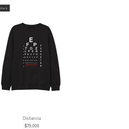
stock
Sin stock
Distancia
Pocas Pul
$79.000
$79.